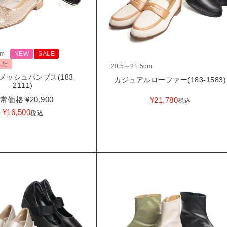
cm
NEW
SALE
した
20.5～21.5cm
メッシュパンプス(183-
カジュアルローファー(183-1583)
2111)
常価格
¥
20,900
¥
21,780
税込
¥
16,500
税込