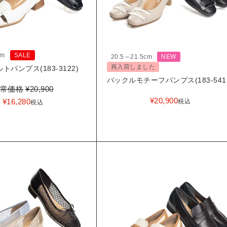
cm
SALE
20.5～21.5cm
NEW
再入荷しました
トパンプス(183-3122)
バックルモチーフパンプス(183-541
常価格
¥
20,900
¥
20,900
¥
16,280
税込
税込