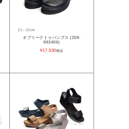
21～22cm
-
オブリークトゥパンプス (208-
883406)
¥
17,930
税込