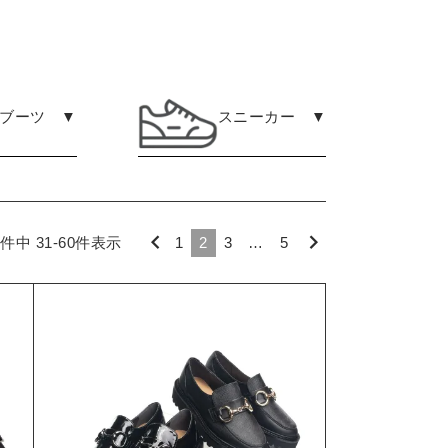
ブーツ ▼
スニーカー ▼
件中
31
-
60
件表示
1
2
3
…
5