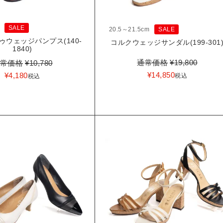
SALE
20.5～21.5cm
SALE
ゥウェッジパンプス(140-
コルクウェッジサンダル(199-301
1840)
通常価格
¥
19,800
常価格
¥
10,780
¥
14,850
¥
4,180
税込
税込