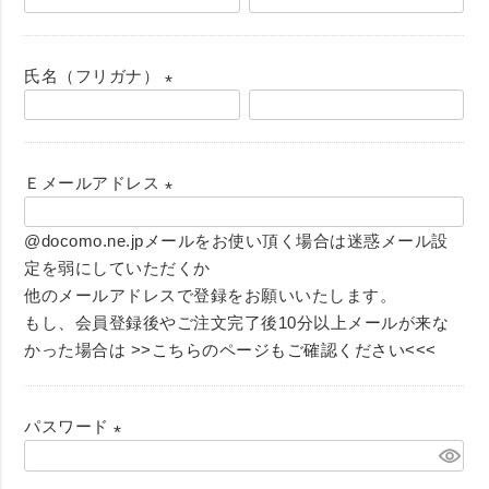
(
必
須
氏名（フリガナ）
)
(
必
須
Ｅメールアドレス
)
(
@docomo.ne.jpメールをお使い頂く場合は迷惑メール設
必
定を弱にしていただくか
須
他のメールアドレスで登録をお願いいたします。
)
もし、会員登録後やご注文完了後10分以上メールが来な
かった場合は
>>こちらのページもご確認ください<<<
パスワード
(