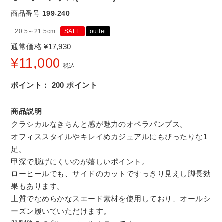
商品番号
199-240
20.5～21.5cm
SALE
outlet
通常価格
¥
17,930
¥
11,000
税込
ポイント：
200
ポイント
商品説明
クラシカルなきちんと感が魅力のオペラパンプス。
オフィススタイルやキレイめカジュアルにもぴったりな1
足。
甲深で脱げにくいのが嬉しいポイント。
ローヒールでも、サイドのカットですっきり見えし脚長効
果もあります。
上質でなめらかなスエード素材を使用しており、オールシ
ーズン履いていただけます。