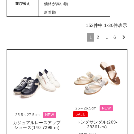
並び替え
価格が高い順
新着順
152
件中
1
-
30
件表示
1
2
…
6
25～26.5cm
NEW
SALE
25.5～27.5cm
NEW
トングサンダル(209-
カジュアルレースアップ
29361-m)
シューズ(140-7298-m)