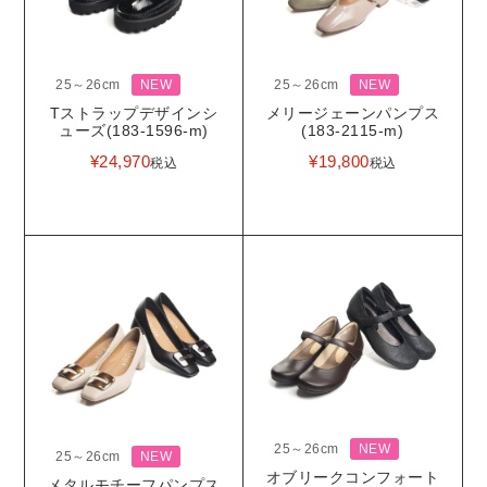
25～26cm
NEW
25～26cm
NEW
Tストラップデザインシ
メリージェーンパンプス
ューズ(183-1596-m)
(183-2115-m)
¥
24,970
¥
19,800
税込
税込
25～26cm
NEW
25～26cm
NEW
オブリークコンフォート
メタルモチーフパンプス