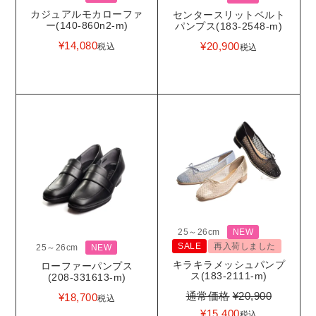
カジュアルモカローファ
センタースリットベルト
ー(140-860n2-m)
パンプス(183-2548-m)
¥
14,080
¥
20,900
税込
税込
25～26cm
NEW
SALE
再入荷しました
25～26cm
NEW
キラキラメッシュパンプ
ローファーパンプス
ス(183-2111-m)
(208-331613-m)
通常価格
¥
20,900
¥
18,700
税込
¥
15,400
税込