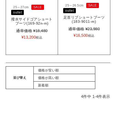
25～26.5cm
SALE
25～27cm
SALE
outlet
outlet
足首リブショートブーツ
撥水サイドゴアショート
(183-9011-m)
ブーツ(169-92n-m)
通常価格
¥
23,980
通常価格
¥
18,480
¥
16,500
税込
¥
13,200
税込
価格が安い順
並び替え
価格が高い順
新着順
4
件中
1
-
4
件表示