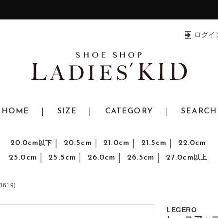
ログイ
HOME
SIZE
CATEGORY
SEARCH
20.0cm
20.5cm
21.0cm
21.5cm
22.0cm
以下
25.0cm
25.5cm
26.0cm
26.5cm
27.0cm
以上
619)
LEGERO