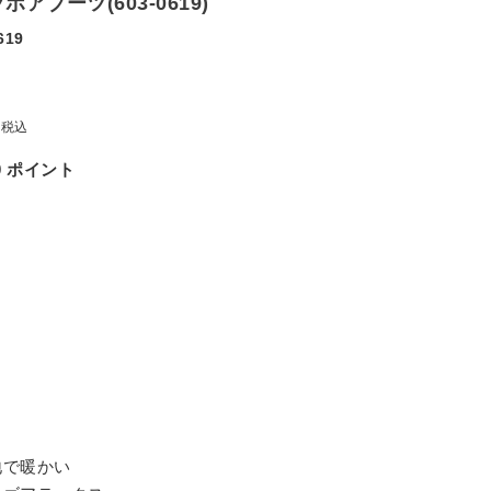
アブーツ(603-0619)
619
税込
0
ポイント
地で暖かい