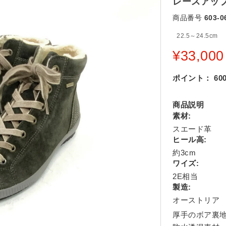
レースアップボ
商品番号
603-0
22.5～24.5cm
¥
33,000
ポイント：
60
商品説明
素材:
スエード革
ヒール高:
約3cm
ワイズ:
2E相当
製造:
オーストリア
厚手のボア裏