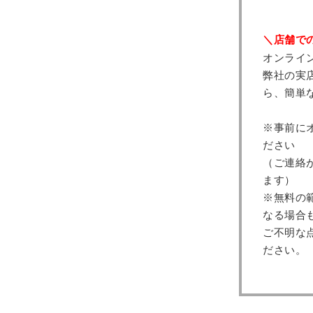
＼店舗で
オンライ
弊社の実
ら、簡単
※事前に
ださい
（ご連絡
ます）
※無料の
なる場合
ご不明な
ださい。