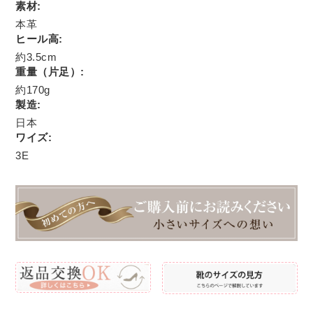
素材:
本革
ヒール高:
約3.5cm
重量（片足）:
約170g
製造:
日本
ワイズ:
3E