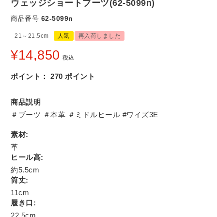
ウェッジショートブーツ(62-5099n)
商品番号
62-5099n
21～21.5cm
人気
再入荷しました
¥
14,850
税込
ポイント：
270
ポイント
商品説明
＃ブーツ ＃本革 ＃ミドルヒール #ワイズ3E
素材:
革
ヒール高:
約5.5cm
筒丈:
11cm
履き口:
22.5cm