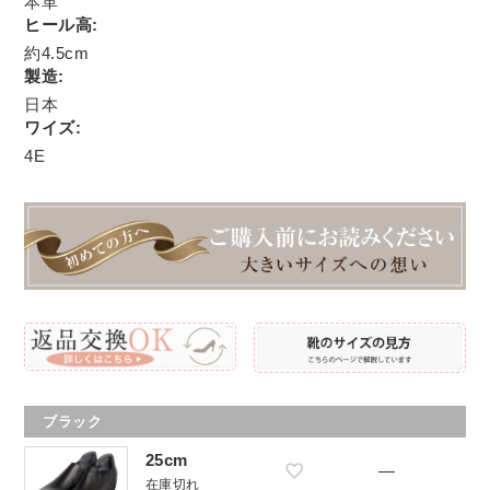
本革
ヒール高:
約4.5cm
製造:
日本
ワイズ:
4E
ブラック
25cm
—
在庫切れ