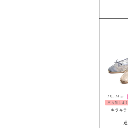
25～26cm
再入荷しま
キラキラ
通