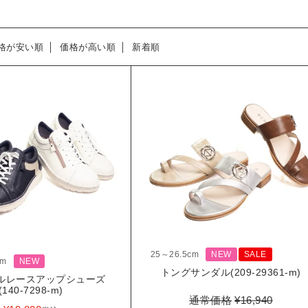
格が安い順
価格が高い順
新着順
25～26.5cm
NEW
SALE
cm
NEW
トングサンダル(209-29361-m)
ルレースアップシューズ
(140-7298-m)
通常価格
¥
16,940