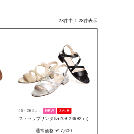
28
件中
1
-
28
件表示
25～26.5cm
NEW
SALE
ストラップサンダル(209-28692-m)
通常価格
¥
17,600