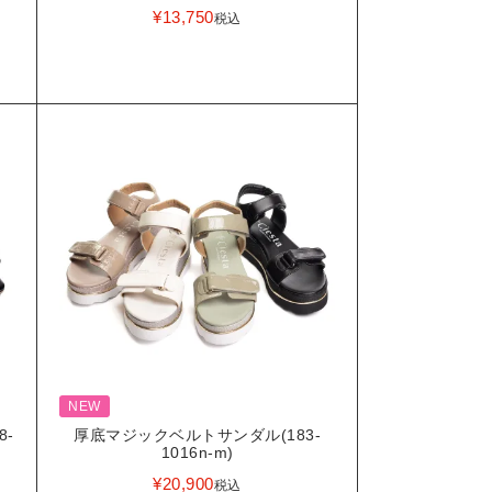
¥
13,750
税込
NEW
8-
厚底マジックベルトサンダル(183-
1016n-m)
¥
20,900
税込