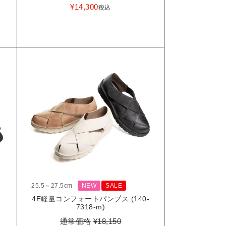
¥
14,300
税込
25.5～27.5cm
NEW
SALE
4E軽量コンフォートパンプス (140-
-
7318-m)
通常価格
¥
18,150