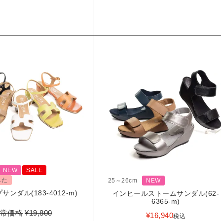
NEW
SALE
した
25～26cm
NEW
ンダル(183-4012-m)
インヒールストームサンダル(62-
6365-m)
常価格
¥
19,800
¥
16,940
税込