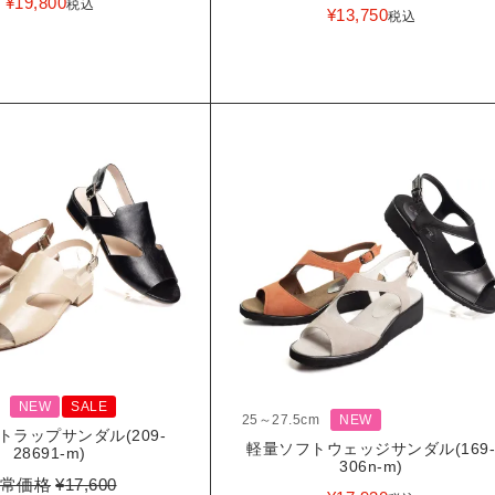
¥
19,800
税込
¥
13,750
税込
NEW
SALE
25～27.5cm
NEW
トラップサンダル(209-
軽量ソフトウェッジサンダル(169
28691-m)
306n-m)
常価格
¥
17,600