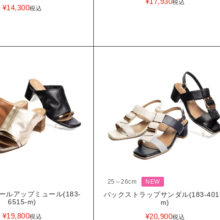
¥
17,930
税込
¥
14,300
税込
25～26cm
NEW
ールアップミュール(183-
バックストラップサンダル(183-401
6515-m)
m)
¥
19,800
¥
20,900
税込
税込