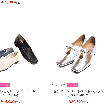
¥
15,180
税込
NEW
25～26cm
NEW
ルモカローファー(140-
センタースリットベルトパンプス
860n2-m)
(183-2548-m)
¥
14,080
¥
20,900
税込
税込