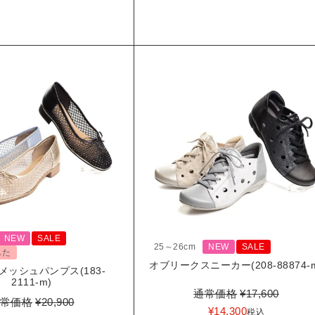
NEW
SALE
25～26cm
NEW
SALE
した
オブリークスニーカー(208-88874-
メッシュパンプス(183-
2111-m)
通常価格
¥
17,600
常価格
¥
20,900
¥
14,300
税込