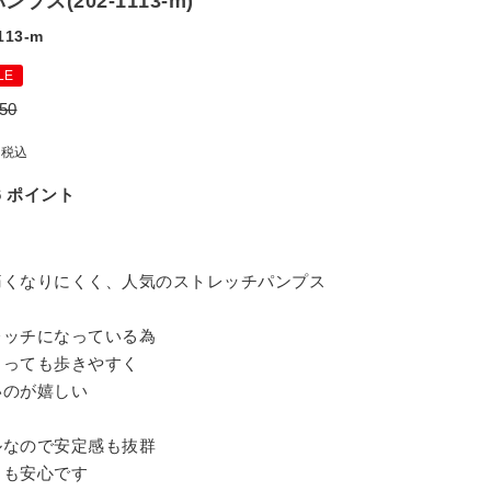
プス(202-1113-m)
113-m
LE
50
税込
6
ポイント
痛くなりにくく、人気のストレッチパンプス
レッチになっている為
とっても歩きやすく
いのが嬉しい
ルなので安定感も抜群
日も安心です