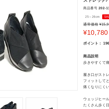
ストレッチパン
商品番号
202-1
25～26cm
SA
通常価格
¥
15,9
¥
10,780
ポイント：
19
商品説明
歩きやすくて
履き口がスト
フィットして
痛くなりにく
ウェッジヒー
たくさん歩く