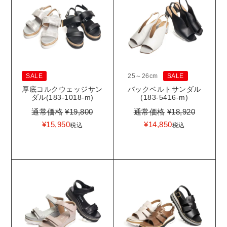
SALE
25～26cm
SALE
厚底コルクウェッジサン
バックベルトサンダル
ダル(183-1018-m)
(183-5416-m)
通常価格
¥
19,800
通常価格
¥
18,920
¥
15,950
¥
14,850
税込
税込