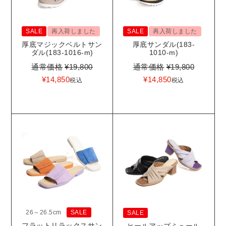
SALE
再入荷しました
SALE
再入荷しました
厚底マジックベルトサン
厚底サンダル(183-
ダル(183-1016-m)
1010-m)
通常価格
¥
19,800
通常価格
¥
19,800
¥
14,850
¥
14,850
税込
税込
26～26.5cm
SALE
SALE
フラットリラックスサン
ヒールアップミュール