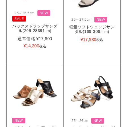
25～26.5cm
NEW
SALE
25～27.5cm
NEW
バックストラップサンダ
軽量ソフトウェッジサン
ル(209-28691-m)
ダル(169-306n-m)
通常価格
¥
17,600
¥
17,930
税込
¥
14,300
税込
NEW
25～26cm
NEW