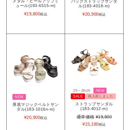
メタル・ヒールアップミ
バックストラップサンダ
ュール(183-6515-m)
ル(183-4018-m)
¥
19,800
¥
20,900
税込
税込
25～26cm
NEW
SALE
再入荷しました
NEW
ストラップサンダル
厚底マジックベルトサン
(183-4012-m)
ダル(183-1016n-m)
通常価格
¥
19,800
¥
20,900
税込
¥
15,180
税込