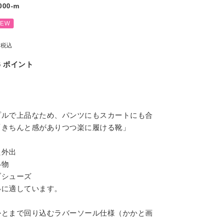
000-m
NEW
税込
6
ポイント
プルで上品なため、パンツにもスカートにも合
「きちんと感がありつつ楽に履ける靴」
た外出
い物
ブシューズ
いに適しています。
かとまで回り込むラバーソール仕様（かかと画