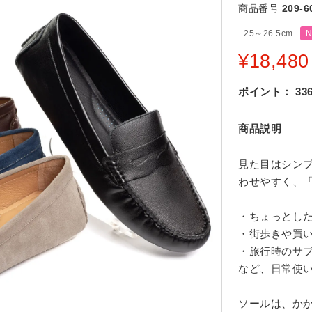
商品番号
209-6
25～26.5cm
¥
18,480
ポイント：
33
商品説明
見た目はシン
わせやすく、
・ちょっとし
・街歩きや買
・旅行時のサ
など、日常使
ソールは、か