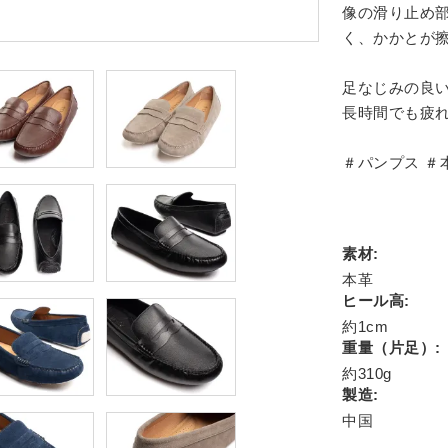
像の滑り止め
く、かかとが
足なじみの良
長時間でも疲
＃パンプス ＃
素材:
本革
ヒール高:
約1cm
重量（片足）:
約310g
製造:
中国