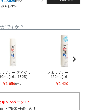
¥
20,680
税込
残りわずか
かがですか？
水スプレー アメダス
防水スプレー アメダス
80mL(161-1325)
420mL(161-1329)
¥
1,650
¥
2,420
税込
税込
のキャンペーン♪／
買いで500円値引き！