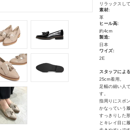
リラックスし
素材:
革
ヒール高:
約4cm
製造:
日本
ワイズ:
2E
スタッフによる
25cm着用。
足幅の細い人
す。
指周りにスポ
かなっていう
すっきりした
とキレイ目に
歩きやすいで