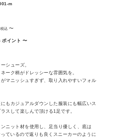
001-m
〜
税込
6
ポイント
〜
ァーシューズ。
スネーク柄がドレッシーな雰囲気を。
ウがマニッシュすぎず、取り入れやすいフォル
装にもカジュアルダウンした服装にも幅広いス
プラスして楽しんで頂ける1足です。
タンニット材を使用し、足当り優しく、底は
なっているので返りも良くスニーカーのように