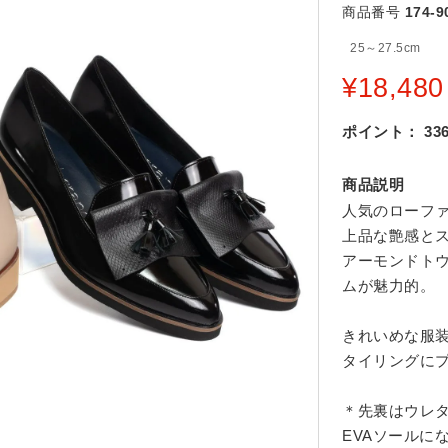
商品番号
174-9
25～27.5cm
¥
18,480
ポイント：
33
商品説明
人気のローフ
上品な艶感と
アーモンドト
ムが魅力的。
きれいめな服
タイリングに
＊先裏はウレ
EVAソールに