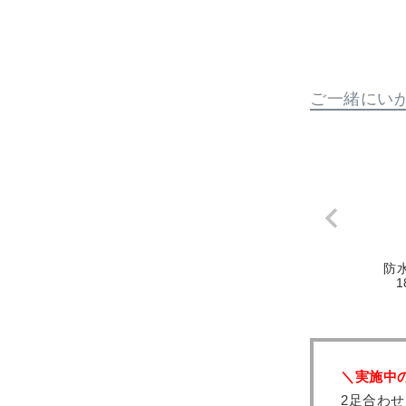
ご一緒にい
防
1
＼実施中
2足合わせ