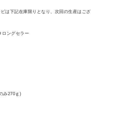
ンビは下記在庫限りとなり、次回の生産はござ
＃ロングセラー
のみ270ｇ)