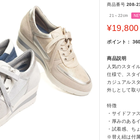
商品番号
208-2
21～22cm
NE
¥
19,800
ポイント：
36
商品説明
人気のスタイ
仕様で、スタ
カジュアルス
外しとして取
特徴
・サイドファ
・厚みのある
・試着感、ち
※替え紐は付