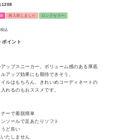
11208
W
再入荷しました
ロングセラー
税込
0
ポイント
ルアップスニーカー。ボリューム感のある厚底
イルアップ効果にも期待できそう。
タイルはもちろん、きれいめコーディネートの
り入れるのもおススメです。
スナーで着脱簡単
インソールで足あたりソフト
ょうど良い
属いたしません