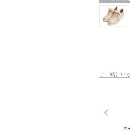
ご一緒にい
防