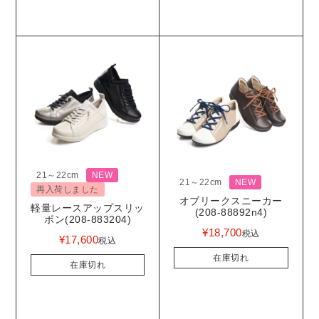
21～22cm
NEW
21～22cm
NEW
再入荷しました
オブリークスニーカー
軽量レースアップスリッ
(208-88892n4)
ポン(208-883204)
¥
18,700
税込
¥
17,600
税込
在庫切れ
在庫切れ