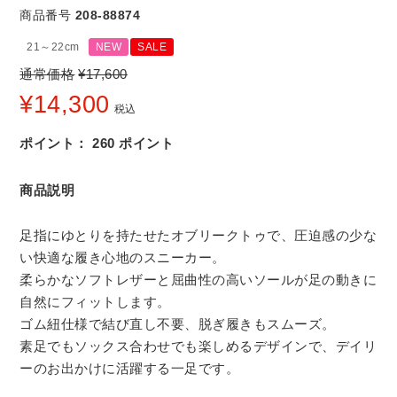
商品番号
208-88874
21～22cm
NEW
SALE
通常価格
¥
17,600
¥
14,300
税込
ポイント：
260
ポイント
商品説明
足指にゆとりを持たせたオブリークトゥで、圧迫感の少な
い快適な履き心地のスニーカー。
柔らかなソフトレザーと屈曲性の高いソールが足の動きに
自然にフィットします。
ゴム紐仕様で結び直し不要、脱ぎ履きもスムーズ。
素足でもソックス合わせでも楽しめるデザインで、デイリ
ーのお出かけに活躍する一足です。