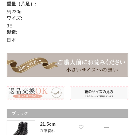
重量（片足）:
約230g
ワイズ:
3E
製造:
日本
ブラック
21.5cm
—
在庫切れ