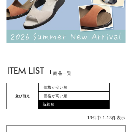
商品一覧
価格が安い順
価格が高い順
並び替え
新着順
13
件中
1
-
13
件表示