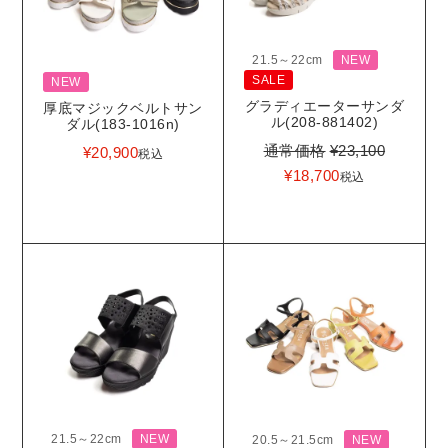
21.5～22cm
NEW
SALE
NEW
グラディエーターサンダ
厚底マジックベルトサン
ル(208-881402)
ダル(183-1016n)
通常価格
¥
23,100
¥
20,900
税込
¥
18,700
税込
21.5～22cm
NEW
20.5～21.5cm
NEW