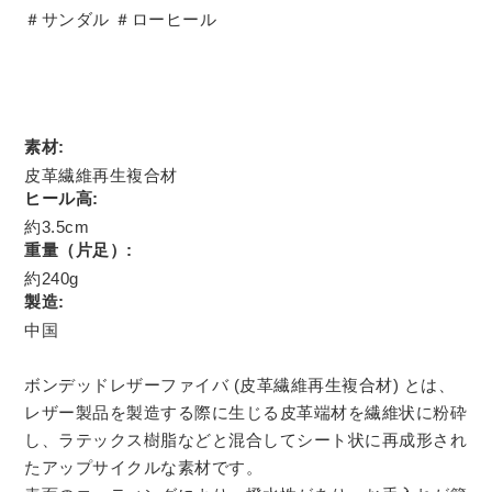
＃サンダル ＃ローヒール
素材:
皮革繊維再生複合材
ヒール高:
約3.5cm
重量（片足）:
約240g
製造:
中国
ボンデッドレザーファイバ (皮革繊維再生複合材) とは、
レザー製品を製造する際に生じる皮革端材を繊維状に粉砕
し、ラテックス樹脂などと混合してシート状に再成形され
たアップサイクルな素材です。