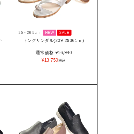
25～26.5cm
NEW
SALE
-
トングサンダル(209-29361-m)
通常価格
¥
16,940
¥
13,750
税込