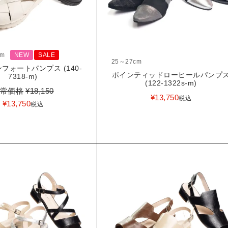
cm
NEW
SALE
25～27cm
フォートパンプス (140-
ポインティッドローヒールパンプ
7318-m)
(122-1322s-m)
常価格
¥
18,150
¥
13,750
税込
¥
13,750
税込