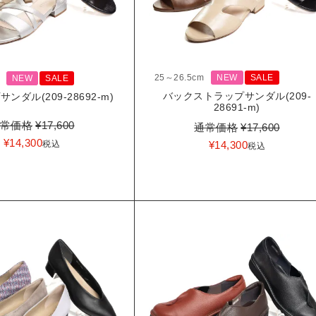
25～26.5cm
NEW
SALE
NEW
SALE
バックストラップサンダル(209-
ンダル(209-28692-m)
28691-m)
常価格
¥
17,600
通常価格
¥
17,600
¥
14,300
¥
14,300
税込
税込