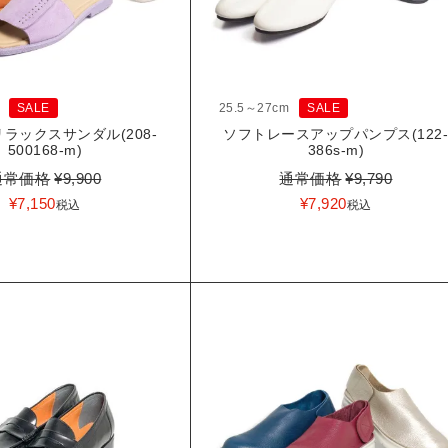
SALE
25.5～27cm
SALE
ラックスサンダル(208-
ソフトレースアップパンプス(122
500168-m)
386s-m)
通常価格
¥
9,900
通常価格
¥
9,790
¥
7,150
¥
7,920
税込
税込