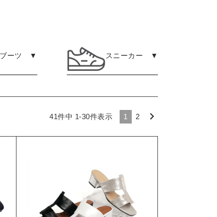
ブーツ ▼
スニーカー ▼
41
件中
1
-
30
件表示
1
2