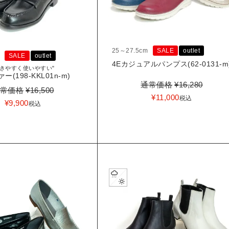
25～27.5cm
SALE
outlet
SALE
outlet
4Eカジュアルパンプス(62-0131-m
歩きやすく使いやすい"
ー(198-KKL01n-m)
通常価格
¥
16,280
常価格
¥
16,500
¥
11,000
税込
¥
9,900
税込