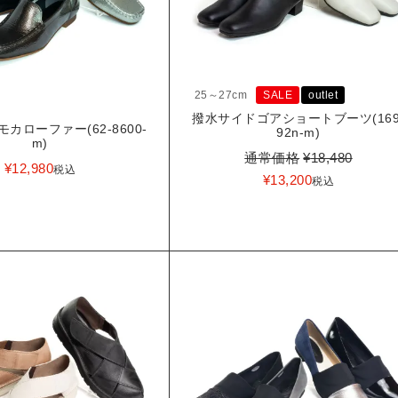
25～27cm
SALE
outlet
撥水サイドゴアショートブーツ(169
カローファー(62-8600-
92n-m)
m)
通常価格
¥
18,480
¥
12,980
税込
¥
13,200
税込