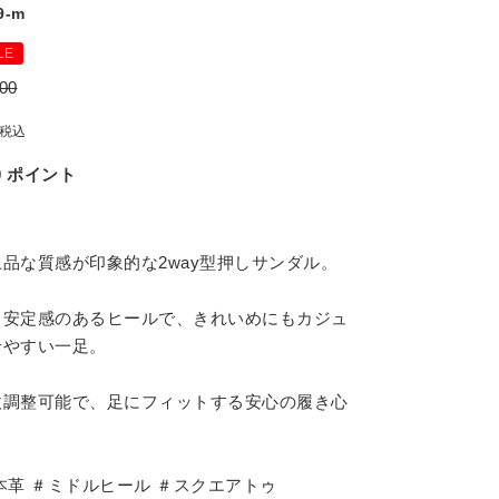
9-m
LE
00
税込
0
ポイント
品な質感が印象的な2way型押しサンダル。
と安定感のあるヒールで、きれいめにもカジュ
せやすい一足。
微調整可能で、足にフィットする安心の履き心
本革 ＃ミドルヒール ＃スクエアトゥ