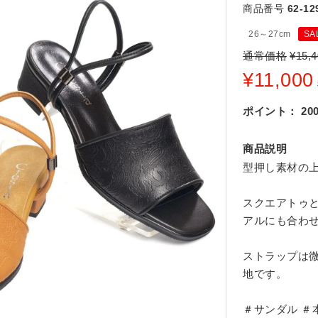
商品番号
62-12
26～27cm
SA
通常価格
¥
15,4
¥
11,000
ポイント：
20
商品説明
型押し素材の上
スクエアトゥ
アルにも合わ
ストラップは
地です。
＃サンダル ＃