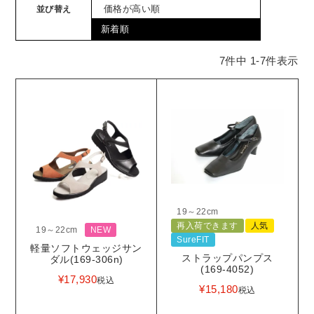
価格が高い順
並び替え
新着順
7
件中
1
-
7
件表示
19～22cm
再入荷できます
人気
19～22cm
NEW
SureFIT
軽量ソフトウェッジサン
ストラップパンプス
ダル(169-306n)
(169-4052)
¥
17,930
税込
¥
15,180
税込