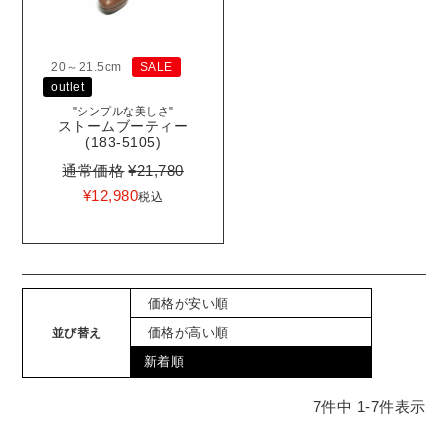
20～21.5cm
SALE
outlet
"シンプルな美しさ"
ストームブーティー
(183-5105)
通常価格
¥
21,780
¥
12,980
税込
価格が安い順
価格が高い順
並び替え
新着順
7
件中
1
-
7
件表示