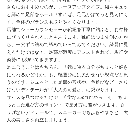
さらにおすすめなのが、レースアップタイプ。紐をキュッ
と締めて足部をホールドすれば、足元がぼてっと見えにく
く、全体のバランスも取りやすくなります。
店舗でシューカウンセラーが靴紐を丁寧に結ぶと、お客様
にびっくりされることもあります。靴紐はつま先側の方か
ら、一穴ずつ詰めて締めていってみてください。綺麗に見
えるだけではなく、足部が適度にアシストされて、歩行や
姿勢にも効いてきますよ。
足に合うことはもちろん、「鏡に映る自分がちょっと好き
になれるかどうか」も、靴選びには欠かせない視点だと思
うのです。シュッとした足部の形状や、色選びなど、さり
げないディテールが「大人の可愛さ」に繋がります。
サイズを見つけるだけで一苦労な25cmだからこそ、“ちょ
っとした選び方のポイント”で見え方に差がつきます。さ
りげないディテールで、スニーカーでも歩きやすさと、大
人の美しさを両立しましょう。