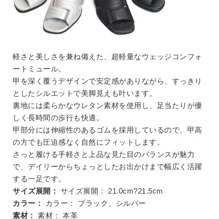
軽さと美しさを兼ね備えた、超軽量なウェッジコンフォ
ートミュール。
甲を深く覆うデザインで安定感がありながら、すっきり
としたシルエットで美脚見えも叶います。
裏地には柔らかなウレタン素材を使用し、足当たりが優
しく長時間の歩行も快適。
甲部分には伸縮性のあるゴムを採用しているので、甲高
の方でも圧迫感なく自然にフィットします。
さっと履ける手軽さと上品な見た目のバランスが魅力
で、デイリーからちょっとしたお出かけまで幅広く活躍
する一足です。
サイズ展開：
サイズ展開：
21.0cm?21.5cm
カラー：
カラー：
ブラック、シルバー
素材：
素材：
本革