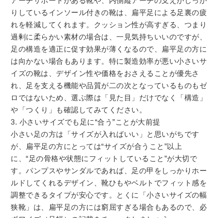
アーチサポートがある靴や、内側縦アーチの支えがしっか
りしているインソール付きの靴は、扁平足による足裏の疲
れを軽減してくれます。クッション性が高すぎる、つまり
過剰に柔らかい素材の場合は、一見気持ちいいのですが、
足の構造を適正に促す効果が薄くなるので、扁平足の方に
は向かない場合もあります。特に製造効率が悪い小さいサ
イズの靴は、デザイン性や価格をおさえることが優先さ
れ、足を支える機能や品質が二の次となっているものもゼ
ロではないため、選ぶ際は「見た目」だけでなく「構造」
や「つくり」も確認してみてください。
3. 小さいサイズでも足に“合う”ことが大前提
小さい足の方は「サイズが入ればいい」と思いがちです
が、扁平足の方にとっては“サイズが合うこと”以上
に、“足の骨格や状態にフィットしていること”が大切で
す。パンプスやサンダルであれば、足の甲をしっかりホー
ルドしてくれるデザイン、靴ひもやベルトでフィット感を
調整できるタイプが安心です。とくに「小さいサイズの幅
狭靴」は、扁平足の方には窮屈すぎる場合もあるので、必