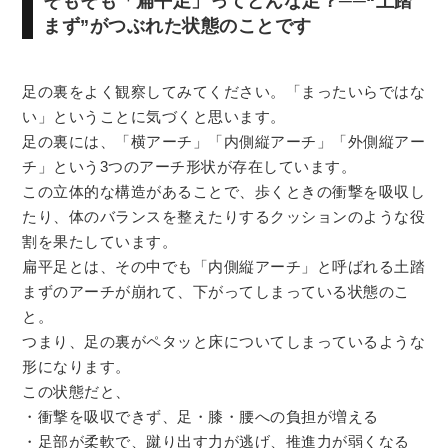
そもそも「扁平足」ってどんな足？──“土踏
まず”がつぶれた状態のことです
足の裏をよく観察してみてください。「まったいらではな
い」ということに気づくと思います。
足の裏には、「横アーチ」「内側縦アーチ」「外側縦アー
チ」という3つのアーチ形状が存在しています。
この立体的な構造があることで、歩くときの衝撃を吸収し
たり、体のバランスを整えたりするクッションのような役
割を果たしています。
扁平足とは、その中でも
「内側縦アーチ」
と呼ばれる土踏
まずのアーチが崩れて、下がってしまっている状態のこ
と。
つまり、足の裏がペタッと床についてしまっているような
形になります。
この状態だと、
・衝撃を吸収できず、足・膝・腰への負担が増える
・足部が柔軟で、蹴り出す力が逃げ、推進力が弱くなる