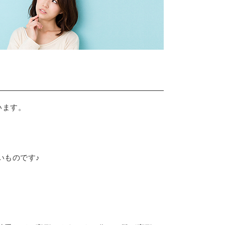
います。
いものです♪
。