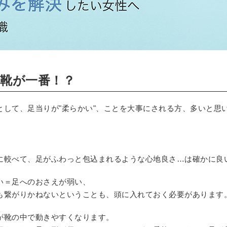
靴が一番！？
として、足当りが"柔らかい"、ことを大事にされる方、多いと思
、
に較べて、足がふわっと包込まれるような心地良さ…は確かに良
い＝足へのおさえが弱い、
も繋がりかねないということも、頭に入れておく必要があります
が靴の中で動きやすくなります。