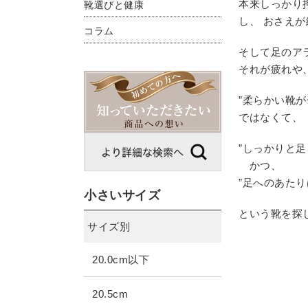
本来しっかり
靴選びと健康
し、 おさえ
コラム
そして足のア
それが疲れや
”柔らかい靴が
ではなくて、
”しっかりと
かつ、
”足へのあたり
小さいサイズ
という靴を探
サイズ別
20.0cm以下
20.5cm