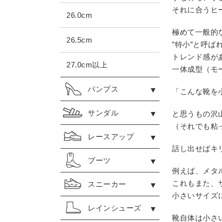
それに合うヒ
26.0cm
極めて一般的
26.5cm
”特小”と呼
トレンド感が
27.0cm以上
一体成型（モ
パンプス
「こんな靴を
サンダル
と思うもの沢
（それでも粘
レースアップ
話し出せばキ
ブーツ
例えば、メタ
これもまた、
スニーカー
小さいサイズ
レインシューズ
靴自体は小さ