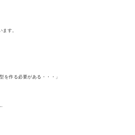
います。
木型を作る必要がある・・・」
…