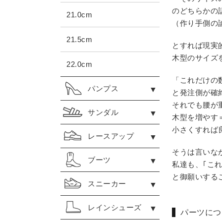
のどちらかの
21.0cm
（作り手側の
21.5cm
とすれば現実
木型のサイズ
22.0cm
「これだけの
パンプス
と発注側が確
それでも腰が
サンダル
木型を増やす
小さくすれば
レースアップ
そうは言いな
ブーツ
私達も、｢こ
と御願いする
スニーカー
レインシューズ
パーツにつ