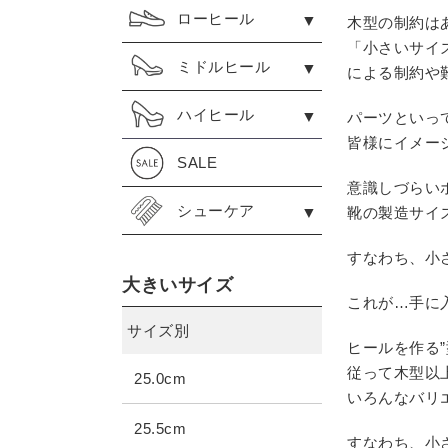
ローヒール
木型の制約は
「小さいサイ
ミドルヒール
による制約や
ハイヒール
パーツといっ
皆様にイメー
SALE
意識しづらい
シューケア
靴の製造サイ
すなわち、小
大きいサイズ
これが…手に
サイズ別
ヒールを作る
従って木型以
25.0cm
いろんなバリ
25.5cm
すなわち、小