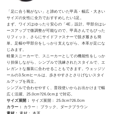
「足に合う靴がない」と諦めていた甲高・幅広・大きい
サイズの女性に全力でおすすめしたい1足。
まず、ワイズはゆったり安心の「4E」設計。甲部分はレ
ースアップで微調整が可能なので、甲高さんでもぴった
りフィット、さらにサイドファスナーで脱ぎ履きも簡
単。足幅や甲部分をしっかり支えながら、本革が足にな
じみます。
軽量スニーカーで、スニーカーとしての機能性をしっか
り担保しながら、シンプルで洗練されたスタイルで、エ
レガントな服装に合わせることもできます。ウェッジソ
ールの3.5cmヒールは、歩きやすさとさりげないスタイ
ルアップを両立。
シンプルで合わせやすく、普段使いからお出かけまで幅
広く活躍。25.0cm?26.0cmまで対応。
サイズ展開：
サイズ展開：
25.0cm?26.0cm
カラー：
カラー：
ブラック、ダークブラウン
素材：
素材：
本革