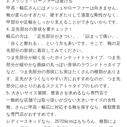
3. メッシュ・ローファーは避ける
甲高・幅広さんにはメッシュやローファーは向きません。
靴が柔らかすぎたり、硬すぎたりして適度な剛性がなく、
甲部分や足幅をしっかり支えることができないからです。
4. 足先部分の形状を要チェック！
幅広の方は、「足先部分がきつい」、「詰まって痛い」、
「歩くと擦れる」、という方も多いです。そこで、靴の足
先部分の形状に着目してみてください。
つま先部分が細く尖ったポインテッドトゥタイプ、つま先
部分が緩やかな曲線の丸っぽい形状のラウンドトゥタイプ
など、つま先部分の形状にも実はたくさんの種類がありま
す。足先がきつくなりやすい方におすすめなのが、つま先
部分にゆとりのあるスクエアトゥタイプのものです。
5. 大きいサイズ展開、豊富さを求めるなら専門店で
一般的な店舗では取り扱いが少ない大きいサイズの女性
靴。さらに甲高・幅広に対応する靴を探すなら、種類豊富
な専門店がおすすめです。
レディースキッドなら、25?26cmはもちろん、種類によ