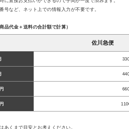
時に直接お支払いができるので手間が一度で済みます。
番号など、ネット上での情報入力が不要です。
商品代金＋送料の合計額で計算）
佐川急便
円
33
円
44
万円
66
万円
11
はあくまで目安とお考えください。