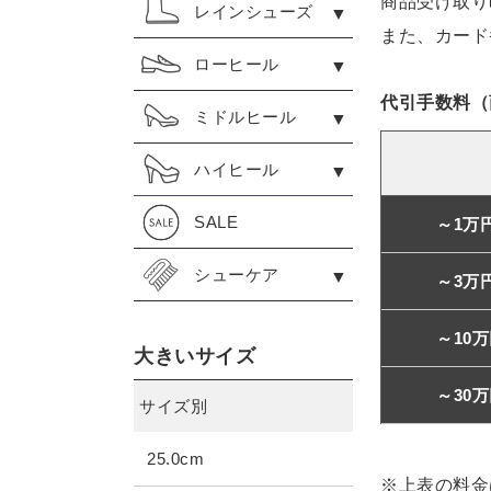
商品受け取り
レインシューズ
また、カード
ローヒール
代引手数料（
ミドルヒール
ハイヒール
SALE
～1万
シューケア
～3万
～10
大きいサイズ
～30
サイズ別
25.0cm
※上表の料金