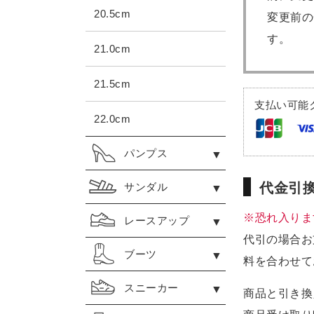
20.5cm
変更前の
す。
21.0cm
21.5cm
支払い可能
22.0cm
パンプス
代金引
サンダル
※恐れ入りま
レースアップ
代引の場合お
ブーツ
料を合わせて
スニーカー
商品と引き換