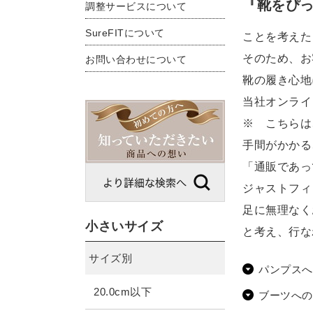
『靴をぴ
調整サービスについて
SureFITについて
ことを考えた
そのため、お
お問い合わせについて
靴の履き心地
当社オンライ
※ こちらは
手間がかかる
「通販であっ
ジャストフィ
足に無理なく
小さいサイズ
と考え、行な
サイズ別
パンプスへ
20.0cm以下
ブーツへの