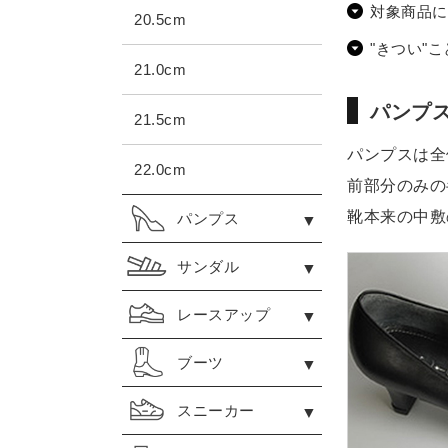
対象商品に
20.5cm
"きつい"
21.0cm
パンプ
21.5cm
パンプスは全
22.0cm
前部分のみの
靴本来の中敷
パンプス
サンダル
レースアップ
ブーツ
スニーカー